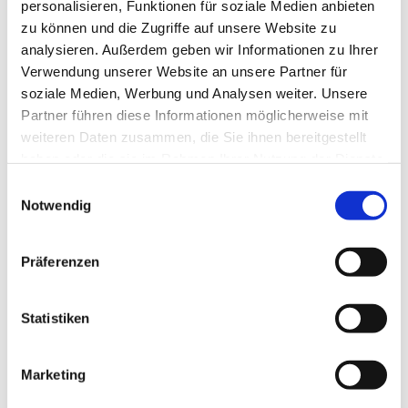
stattfindet. Deshalb nehmen wir uns Zeit,
personalisieren, Funktionen für soziale Medien anbieten
zu können und die Zugriffe auf unsere Website zu
um Ihre Anforderungen zu verstehen und
analysieren. Außerdem geben wir Informationen zu Ihrer
das perfekte Modell für Ihre Bedürfnisse
zu
Verwendung unserer Website an unsere Partner für
soziale Medien, Werbung und Analysen weiter. Unsere
finden – egal ob für den Trail-Einstieg,
Partner führen diese Informationen möglicherweise mit
ambitionierte Touren oder sportliche
weiteren Daten zusammen, die Sie ihnen bereitgestellt
Downhill-Fahrten. Bei uns erhalten Sie:
haben oder die sie im Rahmen Ihrer Nutzung der Dienste
gesammelt haben.
Einwilligungsauswahl
Notwendig
Persönliche Fachberatung vom Profi
Passgenaue Auswahl hochwertiger
Präferenzen
Komponenten
Statistiken
Mountainbikes mit geprüfter Sicherheit
und Montage
Marketing
Fair kalkulierte Preise ohne Kompromisse