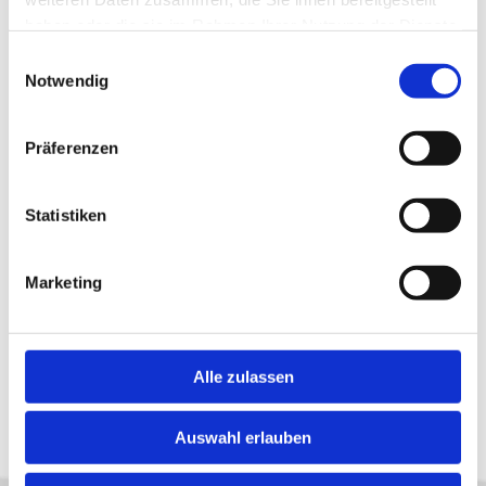
haben oder die sie im Rahmen Ihrer Nutzung der Dienste
Advanced E-Bikes
gesammelt haben.
Einwilligungsauswahl
Notwendig
Basso
Bottechia
Präferenzen
Corratec
Statistiken
Kellys
Kross
Marketing
Look
Merida
Alle zulassen
Auswahl erlauben