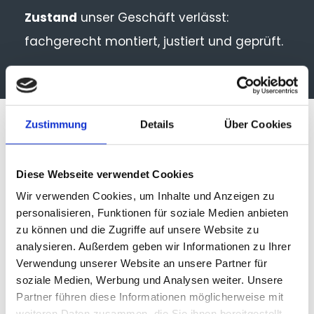
Zustand
unser Geschäft verlässt:
fachgerecht montiert, justiert und geprüft.
Zustimmung
Details
Über Cookies
UNSERE TOP-RENNRAD-MARKEN
IM ÜBERBLICK
Diese Webseite verwendet Cookies
Wir verwenden Cookies, um Inhalte und Anzeigen zu
Wir führen eine sorgfältig ausgewählte
personalisieren, Funktionen für soziale Medien anbieten
Palette an renommierten Marken.
Diese
zu können und die Zugriffe auf unsere Website zu
analysieren. Außerdem geben wir Informationen zu Ihrer
Marken stehen für Qualität, Innovation und
Verwendung unserer Website an unsere Partner für
Rennsport-Erfahrung – ideal für
soziale Medien, Werbung und Analysen weiter. Unsere
Partner führen diese Informationen möglicherweise mit
ambitionierte Hobbysportler oder Profis.
weiteren Daten zusammen, die Sie ihnen bereitgestellt